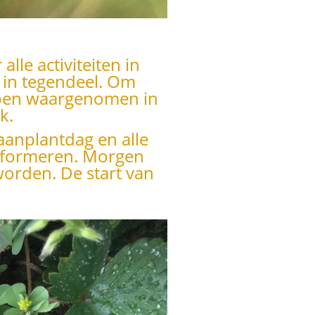
lle activiteiten in
n, in tegendeel. Om
bben waargenomen in
k.
aanplantdag en alle
nformeren. Morgen
worden. De start van