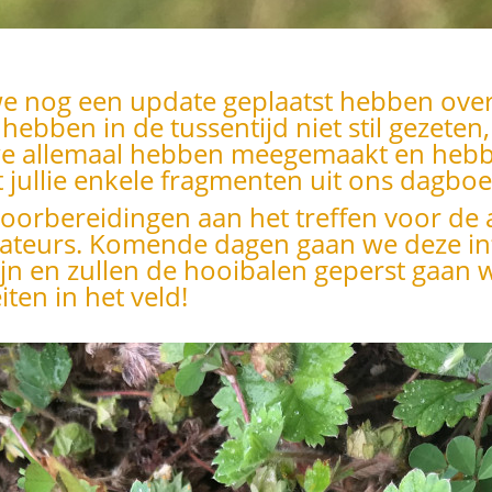
we nog een update geplaatst hebben over a
 hebben in de tussentijd niet stil gezete
t we allemaal hebben meegemaakt en he
 jullie enkele fragmenten uit ons dagboe
voorbereidingen aan het treffen voor de 
onateurs. Komende dagen gaan we deze i
ijn en zullen de hooibalen geperst gaan 
iten in het veld!