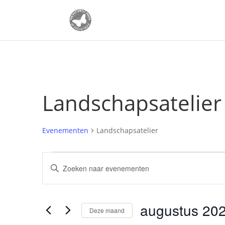
Landschapsatelier
Evenementen
Landschapsatelier
Evenementen
Evenementen
Vul
Zoeken
een
en
keyword
weergeven
in.
augustus 20
navigatie
Zoek
Deze maand
voor